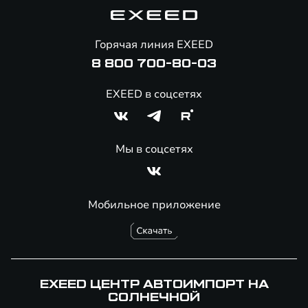
Корпоративным клиентам
Знаковые клиенты EXEED
Помощь на дорогах
Онлайн-магазин аксессуаров
Горячая линия EXEED
8 800 700-80-03
EXEED в соцсетях
Мы в соцсетях
Мобильное приложение
EXEED ЦЕНТР АВТОИМПОРТ НА
СОЛНЕЧНОЙ