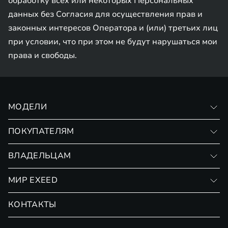
обработку всех или некоторых Персональных
данных без Согласия для осуществления прав и
законных интересов Оператора и (или) третьих лиц
при условии, что при этом не будут нарушаться мои
права и свободы.
МОДЕЛИ
VX
ПОКУПАТЕЛЯМ
RX
Записаться на тест-драйв
ВЛАДЕЛЬЦАМ
Финансовые программы
Личный кабинет
МИР EXEED
Страхование
Записаться на сервис
Обмен / Trade-in
Новости и события
КОНТАКТЫ
Сервис
Специальные предложения
Технологии EXEED
Гарантия EXEED