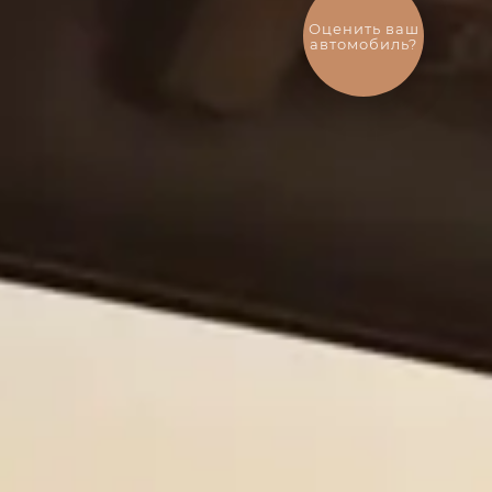
Выгодный
обмен
автомобиля