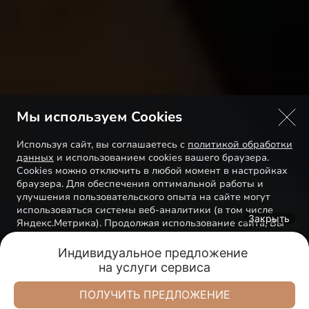
Мы используем Cookies
Используя сайт, вы соглашаетесь с
политикой обработки
данных
и использованием cookies вашего браузера.
Cookies можно отключить в любой момент в настройках
браузера. Для обеспечения оптимальной работы и
улучшения пользовательского опыта на сайте могут
использоваться системы веб-аналитики (в том числе
Закрыть
Яндекс.Метрика). Продолжая использование сайта, Вы
соглашаетесь с применением указанных технологий и
размещением cookie-файлов.
Индивидуальное предложение 

на услуги сервиса
Trade-in
Акции
Заказать
Меню
Понятно
ПОЛУЧИТЬ ПРЕДЛОЖЕНИЕ