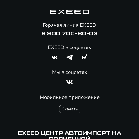
Гарантия EXEED
Корпоративным клиентам
Знаковые клиенты EXEED
Помощь на дорогах
Онлайн-магазин аксессуаров
Горячая линия EXEED
8 800 700-80-03
EXEED в соцсетях
Мы в соцсетях
Мобильное приложение
EXEED ЦЕНТР АВТОИМПОРТ НА