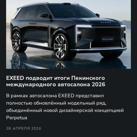
EXEED подводит итоги Пекинского
Д
международного автосалона 2026
E
в
а,
В рамках автосалона EXEED представил
EX
полностью обновлённый модельный ряд,
по
объединённый новой дизайнерской концепцией
(н
Perpetua
Co
28 АПРЕЛЯ 2026
24