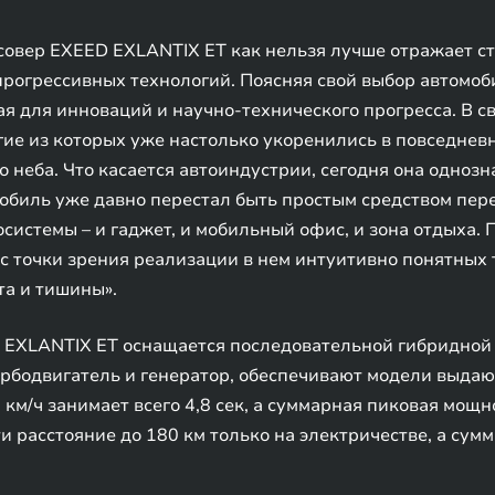
овер EXEED EXLANTIX ET как нельзя лучше отражает с
рогрессивных технологий. Поясняя свой выбор автомоб
ая для инноваций и научно-технического прогресса. В с
ие из которых уже настолько укоренились в повседневн
о неба. Что касается автоиндустрии, сегодня она однозн
обиль уже давно перестал быть простым средством пере
осистемы – и гаджет, и мобильный офис, и зона отдыха. 
к с точки зрения реализации в нем интуитивно понятных т
а и тишины».
EXLANTIX ET оснащается последовательной гибридной 
турбодвигатель и генератор, обеспечивают модели выд
 км/ч занимает всего 4,8 сек, а суммарная пиковая мощно
и расстояние до 180 км только на электричестве, а сум