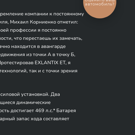
обмен
автомобиля
тремление компании к постоянному
иля, Михаил Корниенко отметил:
воей профессии я постоянно
ости, что перестаешь их замечать,
ачно находится в авангарде
движения из точки А в точку Б,
Протестировав EXLANTIX ET, я
ехнологий, так и с точки зрения
силовой установкой. Два
ающиеся динамические
сть достигает 469 л.с.* Батарея
марный запас хода составляет