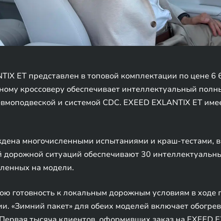
IX ET представлен в топовой комплектации по цене 6 6
ому кроссоверу обеспечивает интеллектуальный полн
евмоподвеской и системой CDC. EXEED EXLANTIX ET име
ждена многочисленными испытаниями и краш-тестами, в
 дорожной ситуаций обеспечивают 30 интеллектуальных
вленных на модели.
ою готовность к локальным дорожным условиям в ходе
и. «Зимний пакет» для обеих моделей включает обогрев
. Первая тысяча клиентов, оформивших заказ на EXEED E