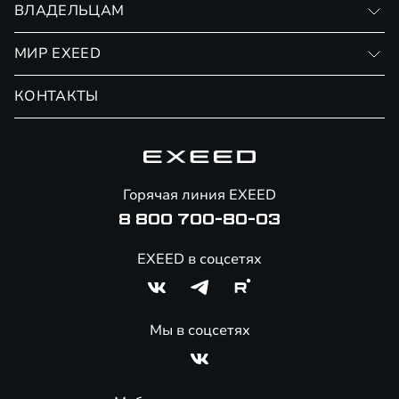
ВЛАДЕЛЬЦАМ
Финансовые программы
Личный кабинет
МИР EXEED
Страхование
Записаться на сервис
Обмен / Trade-in
Новости и события
КОНТАКТЫ
Сервис
Специальные предложения
Технологии EXEED
Гарантия EXEED
Корпоративным клиентам
Знаковые клиенты EXEED
Помощь на дорогах
Онлайн-магазин аксессуаров
Горячая линия EXEED
8 800 700-80-03
EXEED в соцсетях
Мы в соцсетях