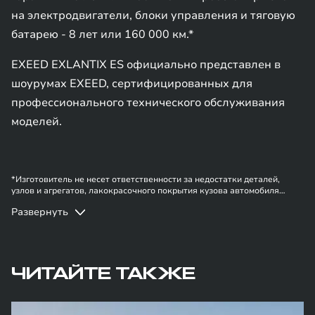
на электродвигатели, блоки управления и тяговую
батарею - 8 лет или 160 000 км.*
EXEED EXLANTIX ES официально представлен в
шоурумах EXEED, сертифицированных для
профессионального технического обслуживания
моделей.
*Изготовитель не несет ответственности за недостатки деталей,
узлов и агрегатов, лакокрасочного покрытия кузова автомобиля
EXEED в случае, если они вызваны нарушением владельцем правил
Развернуть
эксплуатации, хранения или транспортировки автомобиля,
действиями третьих лиц и/или обстоятельствами непреодолимой силы
(форс-мажор, военные действия и т.п.). Информация в данном
разделе носит ознакомительный характер. При наличии расхождений
в условиях, описанных в сервисной книжке владельца автомобиля и
на данной странице, приоритет отдается сведениям, указанным в
ЧИТАЙТЕ ТАКЖЕ
сервисной книжке. Изготовитель оставляет за собой право внесения
изменений в гарантийную политику без предварительного
уведомления.