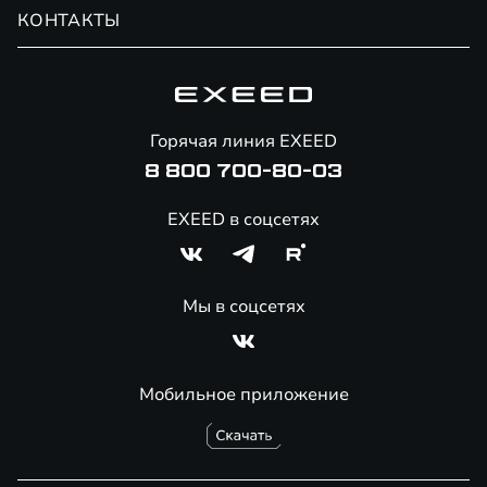
Обмен / Trade-in
Новости и события
КОНТАКТЫ
Сервис
Специальные предложения
Технологии EXEED
Гарантия EXEED
Корпоративным клиентам
Знаковые клиенты EXEED
Помощь на дорогах
Онлайн-магазин аксессуаров
Горячая линия EXEED
8 800 700-80-03
EXEED в соцсетях
Мы в соцсетях
Мобильное приложение