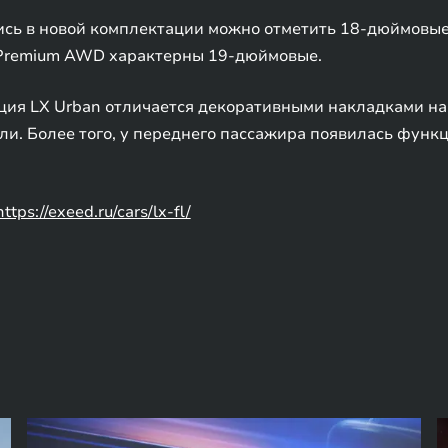
ись в новой комплектации можно отметить 18-дюймовы
и Premium AWD характерны 19-дюймовые.
ция LX Urban отличается декоративными накладками на 
ели. Более того, у переднего пассажира появилась фун
https://exeed.ru/cars/lx-fl/