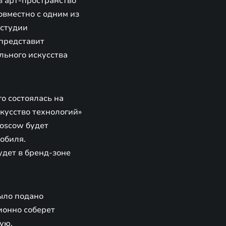
в арт-пространство
вместно с одним из
 студии
 представит
льного искусства
о состоялась на
кусство технологий»
moscow будет
обиля.
удет в бренд-зоне
ыло подано
ионно соберет
ую,