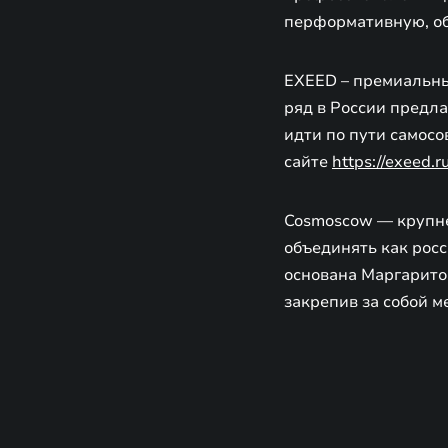
перформативную, об
EXEED – премиальны
ряд в России предла
идти по пути самос
сайте
https://exeed.ru
Cosmoscow — крупне
объединять как рос
основана Маргаритой
закрепив за собой 