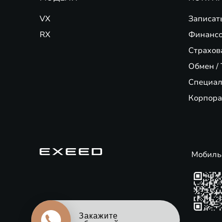
VX
Записат
RX
Финансо
Страхов
Обмен / 
Специал
Корпора
Мобиль
Оцените свой авто