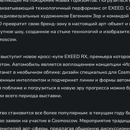
овляющее на покорение новых горизонтов. Погрузиться 
ахватывающий технологичный перформанс от EXEED. Со
аудиовизуальных художников Евгением Зор и командой
 превратит свою бренд-зону в настоящий арт-объект и
тное шоу, созданное на стыке технологий и изобразите
moscow.
выступит новое кросс-купе EXEED RX, премьера которог
етом. Автомобиль является воплощением концепции «Ис
станет в необычном облике: дизайн специально для Cos
венным интеллектом и подчеркнет линии и формы автом
 поближе и погрузиться в новую эру прогресса можно б
и всего периода выставки.
во становится все более популярным: в текущем году б
во заявок на участие в Cosmoscow. Мероприятие традиц
енителей арт-сферы, предлагая обширную дискуссионн