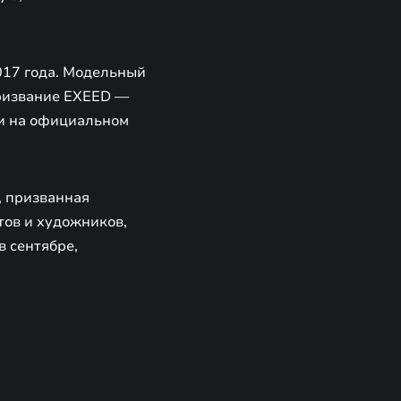
017 года. Модельный
Призвание EXEED —
и на официальном
, призванная
тов и художников,
в сентябре,