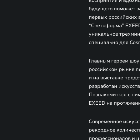
восприятия и вдохн
будущего поможет з
первых российских 
“Светоформа” EXEED
уникальное трехмину
специально для Cos
Главным героем шоу 
российском рынке л
и на выставке пред
разработан искусст
Познакомиться с ним
EXEED на протяжени
Современное искусст
рекордное количест
профессионалов и ц